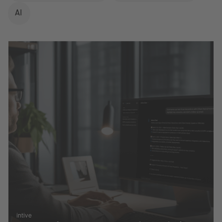
AI
intive