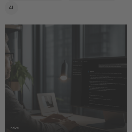
AI
intive