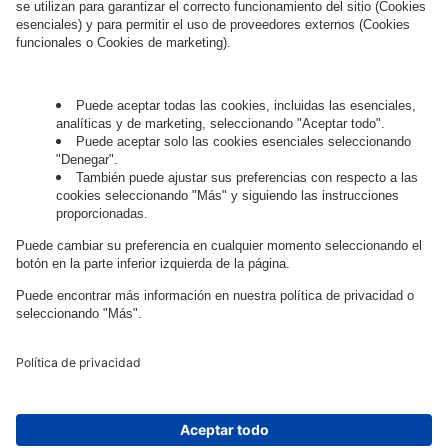
Hablemos.
¿Quieres unirte al apasionante mundo
digital?
Trabaja con
nosotros.
Governance
Privacy Policy
Legal Note
Cookie Settings