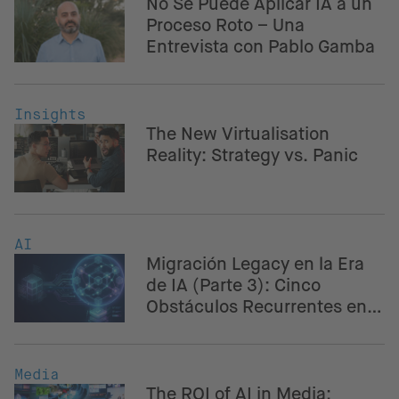
No Se Puede Aplicar IA a un
Proceso Roto – Una
Entrevista con Pablo Gamba
Insights
The New Virtualisation
Reality: Strategy vs. Panic
AI
Migración Legacy en la Era
de IA (Parte 3): Cinco
Obstáculos Recurrentes en
la Modernización – Y Cómo
la IA Ayuda a Superarlos
Media
The ROI of AI in Media: