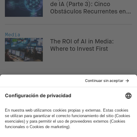
de IA (Parte 3): Cinco
Obstáculos Recurrentes en
la Modernización – Y Cómo
la IA Ayuda a Superarlos
Media
The ROI of AI in Media:
Where to Invest First
¿Cómo podemos ayudarte?
Hablemos.
¿Quieres unirte al apasionante mundo