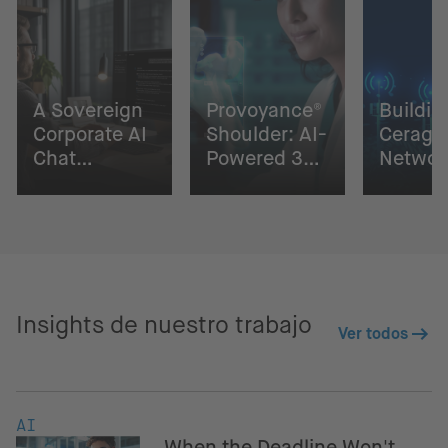
A Sovereign
Provoyance®
Buildin
Corporate AI
Shoulder: AI-
Cerago
Chat
Powered 3D
Networ
Solution
Surgical
Digital
Planning
Insights de nuestro trabajo
Ver todos
AI
When the Deadline Won't