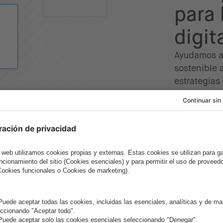
para 
digita
Ayudamos a 
sostenible 
estrategias
integral. E
Cloud, Móvi
sobre los c
fricciones 
Conoce
AI-