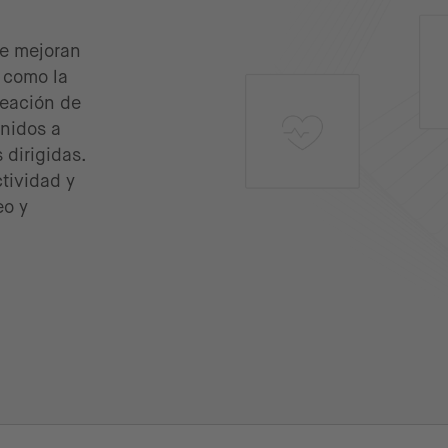
ue mejoran
 como la
reación de
enidos a
 dirigidas.
ctividad y
eo y