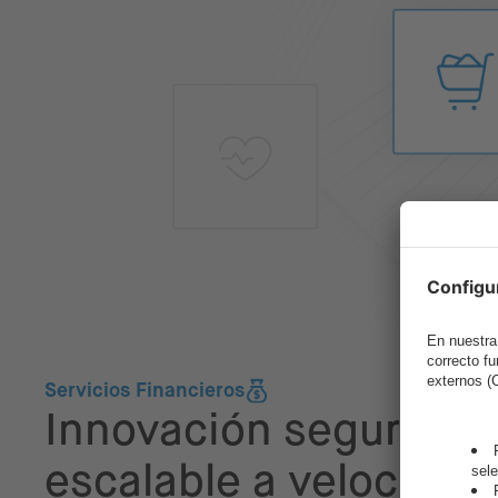
Servicios Financieros
Innovación segura y
escalable a velocidad 