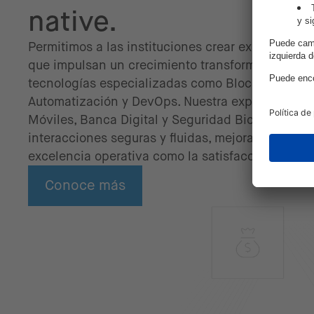
native.
Permitimos a las instituciones crear experiencias
que impulsan un crecimiento transformador, ap
tecnologías especializadas como Blockchain, IA
Automatización y DevOps. Nuestra experiencia e
Móviles, Banca Digital y Seguridad Biométrica g
interacciones seguras y fluidas, mejorando tanto 
excelencia operativa como la satisfacción del cli
Conoce más