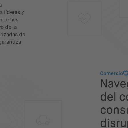
a
s líderes y
tendemos
ro de la
vanzadas de
garantiza
Comercio
Naveg
del 
cons
disr