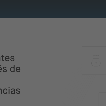
ntes
és de
ncias