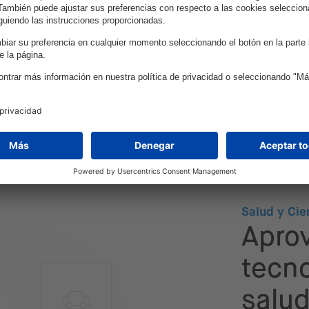
 digitales
rovechando
/ML y
n Pagos
arantiza
la
ente.
Salud y Cie
Aprov
tecno
salud