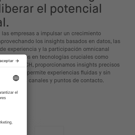
liberar el potencial
l.
las empresas a impulsar un crecimiento
aprovechando los insights basados en datos, las
 de experiencia y la participación omnicanal
specializados en tecnologías cruciales como
l, IoT y MACH, proporcionamos insights precisos
lientes que permite experiencias fluidas y sin
en todos los canales y puntos de contacto.
 más