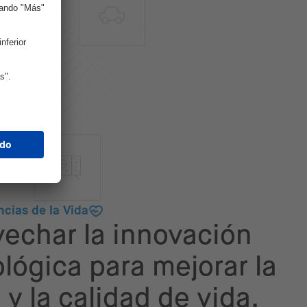
ncias de la Vida
echar la innovación
lógica para mejorar la
 y la calidad de vida.