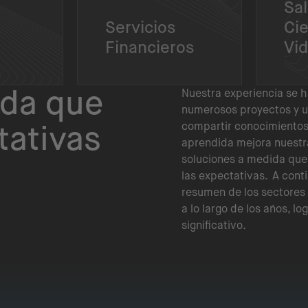
Sal
Servicios
Cie
Financieros
Vi
ida que
Nuestra experiencia se 
numerosos proyectos y u
tativas
compartir conocimientos 
aprendida mejora nuestr
soluciones a medida que
las expectativas. A cont
resumen de los sectores
a lo largo de los años, l
significativo.