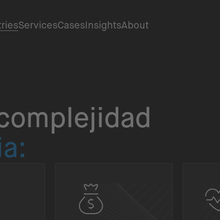
tries
Services
Cases
Insights
About
complejidad
ia: