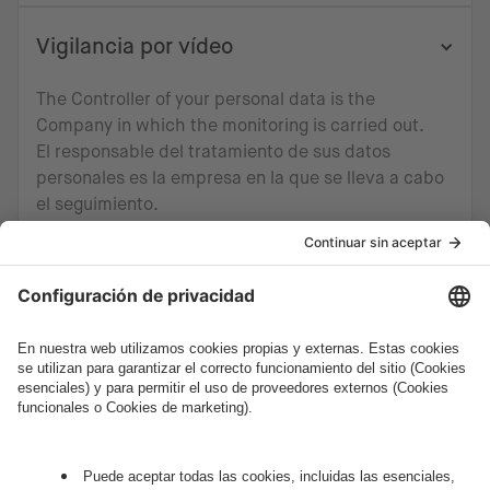
Vigilancia por vídeo
The Controller of your personal data is the
Company in which the monitoring is carried out.
El responsable del tratamiento de sus datos
personales es la empresa en la que se lleva a cabo
el seguimiento.
La información sobre el administrador de datos
personales está disponible en los tablones situados
en la zona vigilada.
La base jurídica para el tratamiento es el interés
legítimo en garantizar la seguridad de las personas
que permanecen en las instalaciones del
responsable del tratamiento, incluidos los
empleados, la protección de la propiedad, el
control de la producción entendida como la
creación de software y la confidencialidad de la