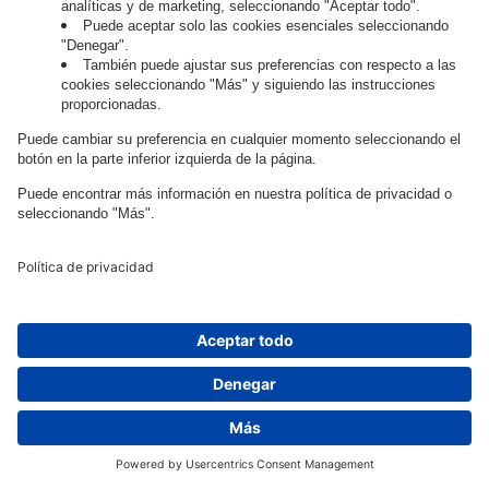
información confidencial (artículo 6, apartado 1,
letra f) del RGPD).
El Responsable del tratamiento procesa las
grabaciones de imágenes durante un periodo no
superior a: intive GmbH spółka z ograniczoną
odpowiedzialnością oddział w Polsce - 3 meses,
intive GmbH - 72 horas, intive Ltd. e intive SRL - 1
mes, a partir de la fecha de su creación. Una vez
transcurrido el plazo mencionado en la frase
anterior, las grabaciones de vídeo se destruirán,
salvo que la ley disponga lo contrario, o podrán
constituir pruebas en procedimientos judiciales, a
menos que, antes de la expiración de dichos
plazos, se presente una objeción contra el
tratamiento que el responsable del tratamiento
considere justificada.
El suministro de sus datos personales es voluntario,
pero necesario para la estancia en los locales del
responsable del tratamiento, lo que dará lugar a la