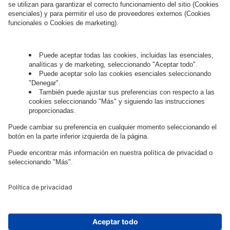
Hablemos.
¿Quieres unirte al apasionante mundo
digital?
Trabaja con
nosotros.
Governance
Privacy Policy
Legal Note
Cookie Settings