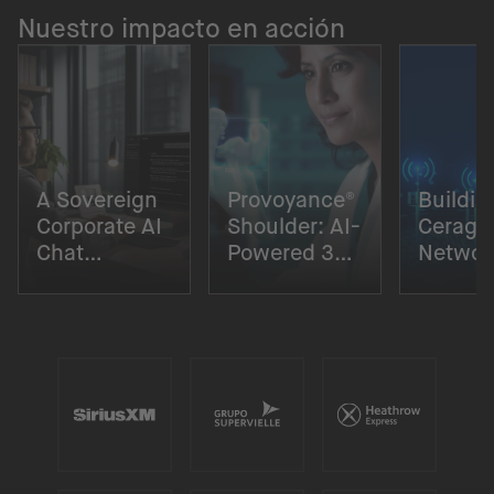
Nuestro impacto en acción
A Sovereign
Provoyance®
Buildin
Corporate AI
Shoulder: AI-
Cerago
Chat
Powered 3D
Networ
Solution
Surgical
Digital
Planning