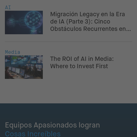
AI
Migración Legacy en la Era
de IA (Parte 3): Cinco
Obstáculos Recurrentes en
la Modernización – Y Cómo
la IA Ayuda a Superarlos
Media
The ROI of AI in Media:
Where to Invest First
Equipos Apasionados logran
Cosas Increíbles