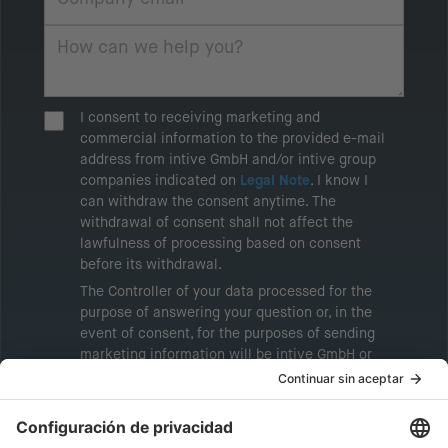
I consent to receiving marketing and
commercial information to the provided e-mail
address from intive GmbH and/or intive group
companies indicated on
Legal Note
. I know I
can withdraw the consent anytime. The
withdrawal of consent shall not affect the
lawfulness of processing based on consent
before its withdrawal.
The Controller of your data processed for the
purpose of answering your question or, in the
event of consent, for the purposes of sending
marketing information will be intive GmbH or
another intive group company indicated in the
Legal Note
, to whom the question relates or
who conducts marketing activities. More
information about processing and your rights in