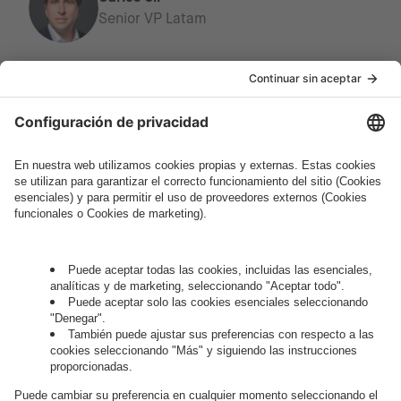
Senior VP Latam
¿Cómo podemos ayudarte?
Hablemos.
¿Quieres unirte al apasionante mundo
digital?
Trabaja con
nosotros.