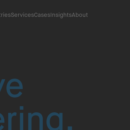
tries
Services
Cases
Insights
About
ve
ring.