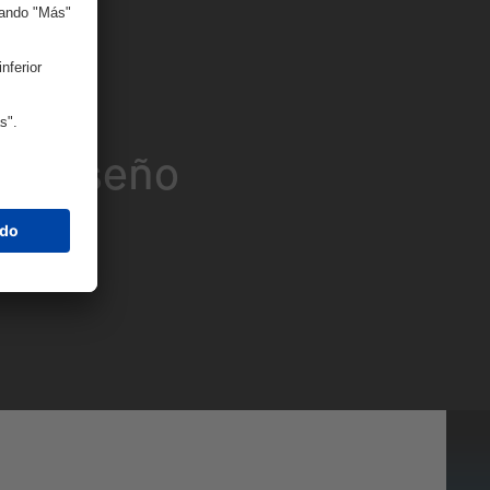
eados
de Diseño
nes