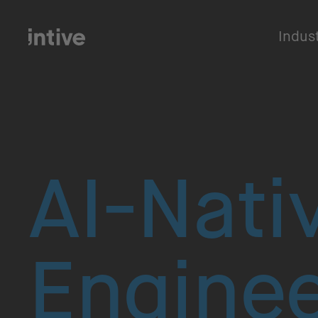
Indus
AI-Nati
Enginee