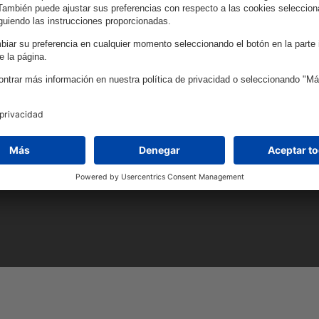
ve.
14
Países
cer.
1700+
Empl
13
Premios 
21
Ubicacio