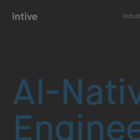
Indus
AI-Nati
Enginee