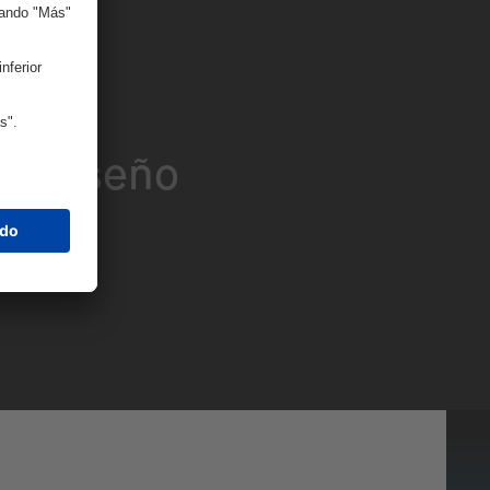
eados
de Diseño
nes