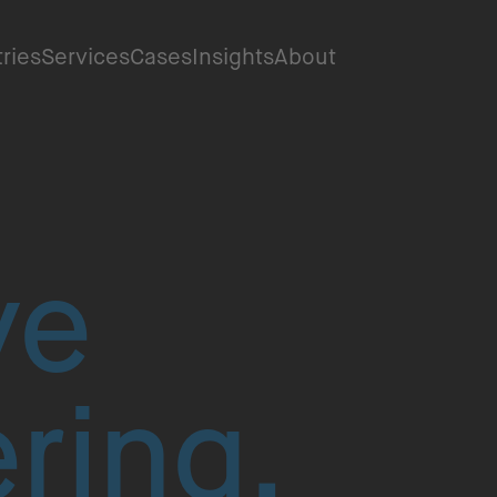
tries
Services
Cases
Insights
About
ve
ring.