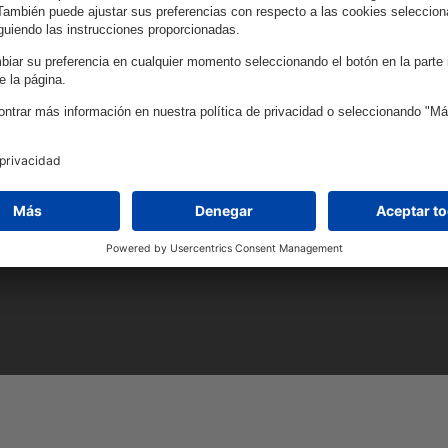
ve.
14
Países
cer.
1700+
Empl
13
Premios 
21
Ubicacio