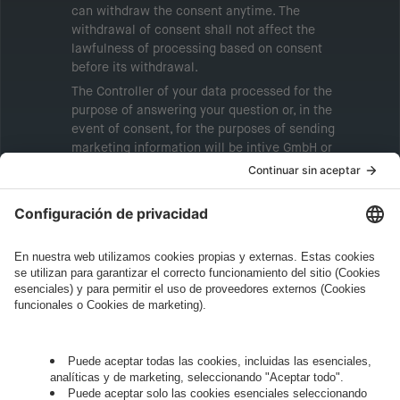
can withdraw the consent anytime. The
withdrawal of consent shall not affect the
lawfulness of processing based on consent
before its withdrawal.
The Controller of your data processed for the
purpose of answering your question or, in the
event of consent, for the purposes of sending
marketing information will be intive GmbH or
another intive group company indicated in the
Legal Note
, to whom the question relates or
who conducts marketing activities. More
information about processing and your rights in
this regard can be found in our
Privacy Policy
.