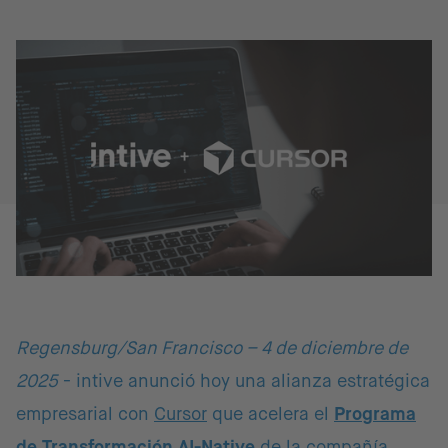
Regensburg/San Francisco – 4 de diciembre de
2025
- intive anunció hoy una alianza estratégica
empresarial con
Cursor
que acelera el
Programa
de Transformación AI-Native
de la compañía.