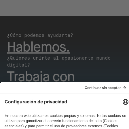
¿Cómo podemos ayudarte?
Hablemos.
¿Quieres unirte al apasionante mundo
digital?
Trabaja con
nosotros.