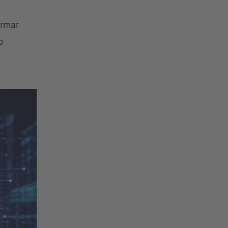
irmar
e