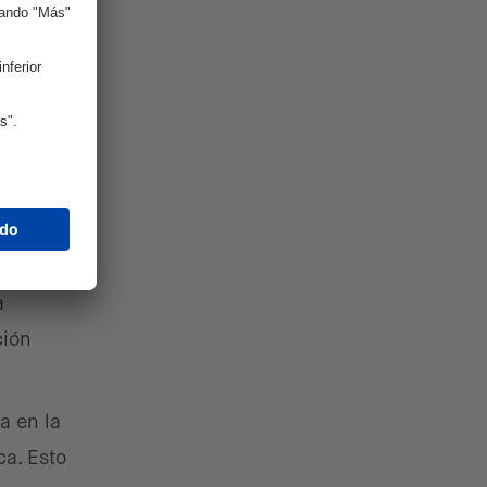
on
ble para
a
a
ción
a en la
ca. Esto