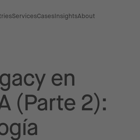
tries
Services
Cases
Insights
About
egacy en
 (Parte 2):
ogía