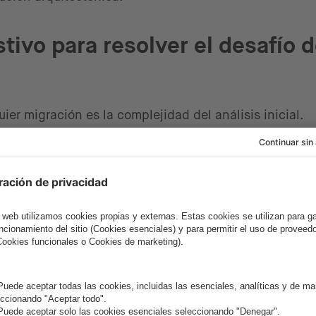
ivo para resolver el desafío d
"
ier migración es la complejidad del análisis inicial.
intentando entender el estado "As-Is" de sistemas si
 consiste en utilizar agentes de IA para realizar una
a velocidad durante las etapas iniciales del proyect
gocio ocultas y mapean interdependencias complejas,
izacional
. Esto garantiza que el proceso de moderniz
do en datos, reduciendo la dependencia de expertos 
dad total sobre el estado actual.