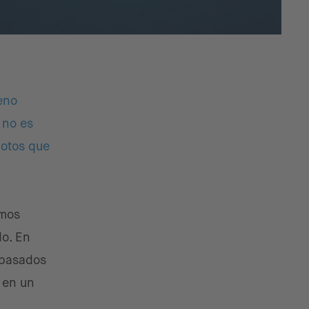
eno
 no es
lotos que
emos
do. En
 basados
 en un