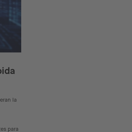
pida
eran la
es para