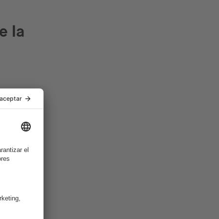
e la
n
o.
 creando
ación
en