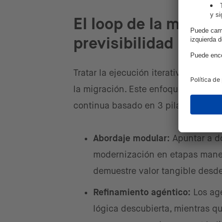
El loop de la modern
previsibilidad
Tratar la ejecución iterativa como 
la migración. Este enfoque permite 
continua basado en 3 pilares:
Abordaje modular:
Apuntar a d
modernización en etapas maneja
demuestre valor tangible desde
Refinamiento agéntico:
Los age
lógica descubierta, mientras qu