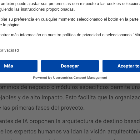
ización iterativa para actuar c
una buena práctica ayuda a establecer una base confia
transformar un proceso complejo en un ciclo de mejor
ominios de negocio o módulos específicos permite un
bles y de alto impacto. Esto facilita que la organiza
 las primeras fases del proyecto.
ntes de IA proponen la arquitectura de destino basad
e los expertos humanos validan la visión arquitectóni