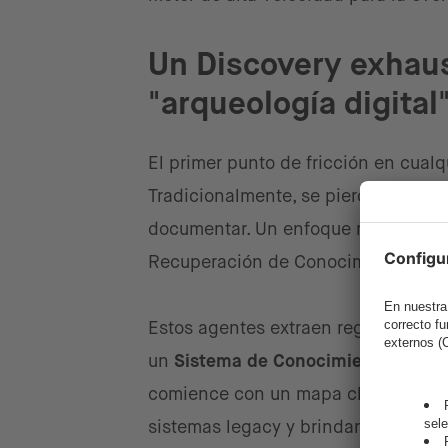
Un Discovery exhaust
"arqueología digital
El primer punto de fricción en cualqu
Tradicionalmente, se pierden meses 
documentar. Un enfoque más efectivo
Recuperación de Conocimiento de alt
Estos agentes extraen reglas de ne
un
Sistema de Conocimiento Organ
comience con un mapa claro y basa
sistemas legacy y brindando visibili