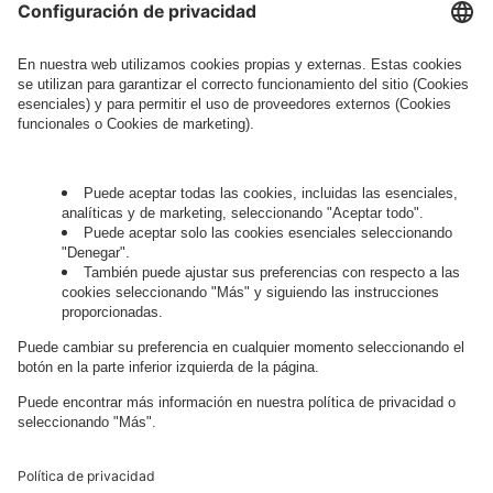
information about processing and your rights in
this regard can be found in our
Privacy Policy
.
Governance
Privacy Policy
Legal Note
Cookie Settings