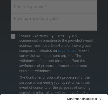
I consent to receiving marketing and
commercial information to the provided e-mail
address from intive GmbH and/or intive group
companies indicated on
Legal Note
. I know I
can withdraw the consent anytime. The
withdrawal of consent shall not affect the
lawfulness of processing based on consent
before its withdrawal.
The Controller of your data processed for the
purpose of answering your question or, in the
event of consent, for the purposes of sending
marketing information will be intive GmbH or
another intive group company indicated in the
Legal Note
, to whom the question relates or
who conducts marketing activities. More