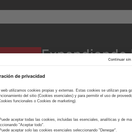
Expandiendo 
Fronteras del
Físico
En el año 2000, Deichmann se con
minorista de calzado en vender z
Desde entonces, ha expandido s
electrónico de forma constante. 