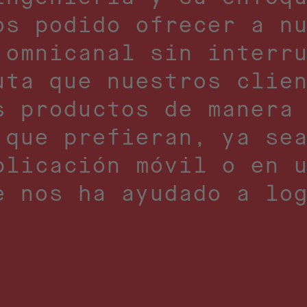
os podido ofrecer a n
 omnicanal sin interr
uta que nuestros clie
s productos de manera
 que prefieran, ya se
plicación móvil o en 
e nos ha ayudado a lo