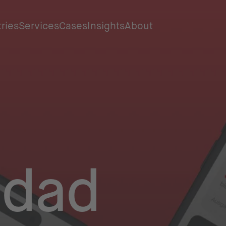
tries
Services
Cases
Insights
About
idad