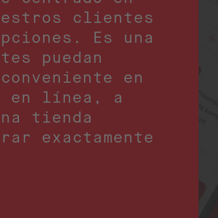
uestros clientes
upciones. Es una
ntes puedan
 conveniente en
a en línea, a
una tienda
grar exactamente