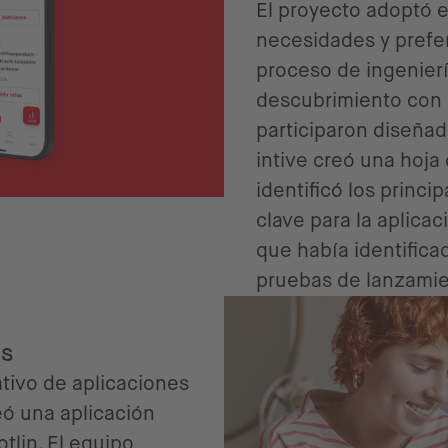
El proyecto adoptó e
necesidades y prefer
proceso de ingeniería
descubrimiento con 
participaron diseñad
intive creó una hoja
identificó los princi
clave para la aplicac
que había identifica
pruebas de lanzamie
es
tivo de aplicaciones
reó una aplicación
tlin. El equipo