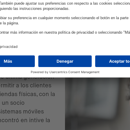
desafío por delante: hacer que l
tanto en tiendas físicas como en 
eficiente posible.
 el trabajo que
, como Esprit y
de última generación
mitir a los clientes
endas físicas, con la
a un socio
sistemas móviles
contró en intive la